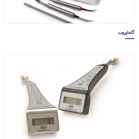
گاماپروب