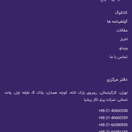
کاتالوگ
گواهینامه ها
مقالات
اخبار
ویدئو
تماس با ما
دفتر مرکزی
تهران، کارگرشمالی، روبروی پارک لاله، کوچه همدان، پلاک 8، طبقه اول، واحد
شمالی، شرکت پرتو نگار پرشیا
+98-21-40660358
+98-21-40660359
+98-21-66580959