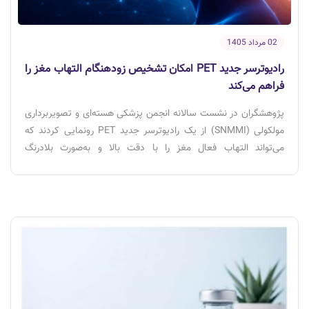
02 مرداد 1405
رادیوترسر جدید PET امکان تشخیص زودهنگام التهاب مغز را
فراهم می‌کند
پژوهشگران در نشست سالانه انجمن پزشکی هسته‌ای و تصویربرداری
مولکولی (SNMMI) از یک رادیوترسر جدید PET رونمایی کردند که
می‌تواند التهاب فعال مغز را با دقت بالا و به‌صورت بلادرنگ
تصویربرداری کند. این فناوری نویدبخش تشخیص زودهنگام
بیماری‌هایی مانند آلزایمر، پارکینسون، ام‌اس (MS) و ALS است.