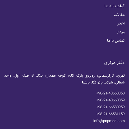
گواهینامه ها
مقالات
اخبار
ویدئو
تماس با ما
دفتر مرکزی
تهران، کارگرشمالی، روبروی پارک لاله، کوچه همدان، پلاک 8، طبقه اول، واحد
شمالی، شرکت پرتو نگار پرشیا
+98-21-40660358
+98-21-40660359
+98-21-66580959
+98-21-66581159
info@pnpmed.com