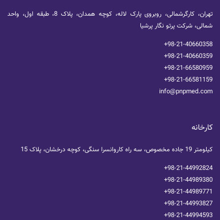
تهران، کارگرشمالی، روبروی پارک لاله، کوچه همدان، پلاک 8، طبقه اول، واحد
شمالی، شرکت پرتو نگار پرشیا
+98-21-40660358
+98-21-40660359
+98-21-66580959
+98-21-66581159
info@pnpmed.com
کارخانه
کیلومتر 19 جاده مخصوص، سه راه کاروانسرا سنگی، کوچه درخشان، پلاک 15
+98-21-44992824
+98-21-44989380
+98-21-44989771
+98-21-44993827
+98-21-44994593