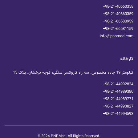
+98-21-40660358
+98-21-40660359
+98-21-66580959
+98-21-66581159
info@pnpmed.com
کارخانه
کیلومتر 19 جاده مخصوص، سه راه کاروانسرا سنگی، کوچه درخشان، پلاک 15
+98-21-44992824
+98-21-44989380
+98-21-44989771
+98-21-44993827
+98-21-44994593
© 2024 PNPMed. All Rights Reserved.