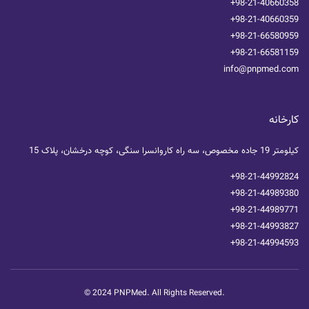
+98-21-40660358
+98-21-40660359
+98-21-66580959
+98-21-66581159
info@pnpmed.com
کارخانه
کیلومتر 19 جاده مخصوص، سه راه کاروانسرا سنگی، کوچه درخشان، پلاک 15
+98-21-44992824
+98-21-44989380
+98-21-44989771
+98-21-44993827
+98-21-44994593
© 2024 PNPMed. All Rights Reserved.