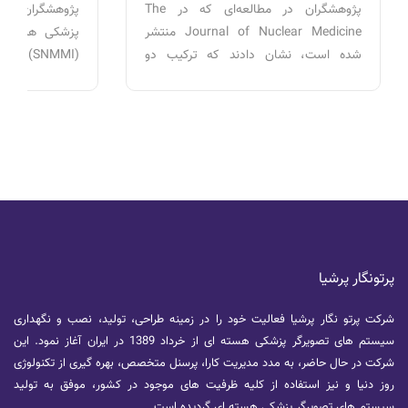
پژوهشگران در مطالعه‌ای که در The
پژوهشگران د
Journal of Nuclear Medicine منتشر
پزشکی هسته‌ای
شده است، نشان دادند که ترکیب دو
رادیوترسر PET می‌تواند ویژگی‌های زیستی
رونمایی کردند ک
تومور را با دقت بیشتری مشخص کرده و به
را با دقت با
پزشکان در طراحی برنامه رادیوتراپی
تصویربرداری ک
شخصی‌سازی‌شده برای بیماران مبتلا به
تشخیص زودهنگ
سرطان سر و گردن کمک کند.
است.
پرتونگار پرشیا
شرکت پرتو نگار پرشیا فعالیت خود را در زمینه طراحی، تولید، نصب و نگهداری
سیستم های تصویرگر پزشکی هسته ای از خرداد 1389 در ایران آغاز نمود. این
شرکت در حال حاضر، به مدد مدیریت کارا، پرسنل متخصص، بهره گیری از تکنولوژی
روز دنیا و نیز استفاده از کلیه ظرفیت های موجود در کشور، موفق به تولید
سیستم های تصویرگر پزشکی هسته ای گردیده است.