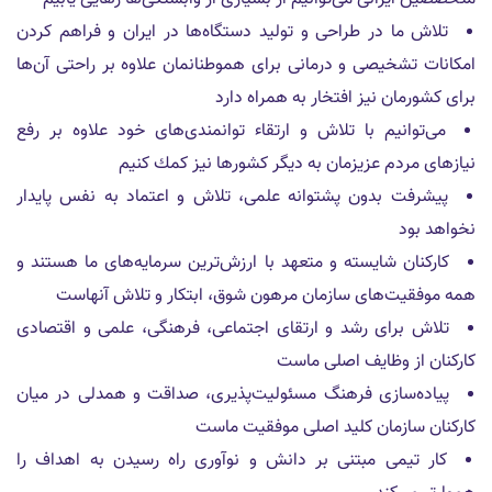
تلاش ما در طراحى و توليد دستگاه‌ها در ايران و فراهم كردن
امكانات تشخيصى و درمانى براى هموطنانمان علاوه بر راحتى آن‌ها
براى كشورمان نيز افتخار به همراه دارد
مى‌توانيم با تلاش و ارتقاء توانمندى‌هاى خود علاوه بر رفع
نيازهاى مردم عزيزمان به ديگر كشورها نيز كمك كنيم
پیشرفت بدون پشتوانه علمی، تلاش و اعتماد به نفس پایدار
نخواهد بود
کارکنان شايسته و متعهد با ارزش‌ترین سرمایه‌های ما هستند و
همه موفقیت‌های سازمان مرهون شوق، ابتکار و تلاش آنهاست
تلاش برای رشد و ارتقای اجتماعی، فرهنگی، علمی و اقتصادی
كاركنان از وظایف اصلی ماست
پیاده‌سازی فرهنگ مسئولیت‌پذیری، صداقت و همدلی در ميان
كاركنان سازمان کلید اصلى موفقیت ماست
کار تیمی مبتنی بر دانش و نوآوری راه رسیدن به اهداف را