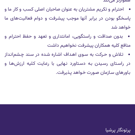
هموارتر می‌کند
احترام و تكريم مشتريان به عنوان صاحبان اصلى كسب و كار ما و
پاسخگو بودن در برابر آنها موجب پيشرفت و دوام فعاليت‌هاى ما
خواهد شد
بدون صداقت و راستگویی، امانتداری و تعهد و حفظ احترام و
منافع كليه همکاران پیشرفت نخواهیم داشت
تـلاش و حـرکت به سـوی اهـداف اشـاره شـده در سـند چـشم‌انـداز
در راسـتای رسـیدن بـه دسـتاورد نـهایی با رعـایت کـلیه ارزش‌هـا و
بـاورهای سـازمان صـورت خـواهد پـذیرفت.
پرتونگار پرشیا