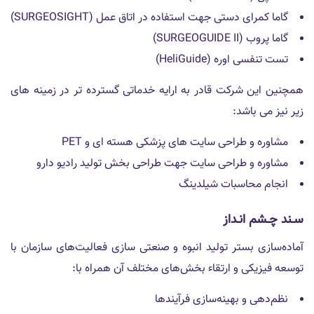
گاما کمرای دستی جهت استفاده در اتاق عمل (SURGEOSIGHT)
گاما پروب (SURGEOGUIDE II)
تست تنفسی اوره (HeliGuide)
همچنین این شرکت قادر به ارایه خدماتی گسترده تر در زمینه های
زیر نیز می باشد:
مشاوره و طراحی سایت های پزشکی هسته ای و PET
مشاوره و طراحی سایت جهت طراحی بخش تولید رادیو دارو
انجام محاسبات شیلدینگ
سـند چـشم انـداز
آماده‌سازى بستر توليد انبوه و صنعتى سازى فعاليت‌هاى سازمان با
توسعه فيزيكى و ارتقاء بخش‌هاى مختلف آن همراه با:
نظم‌دهى و بهينه‌سازى فرآيندها