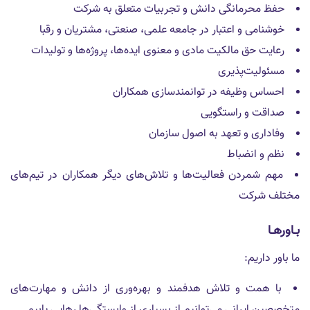
حفظ محرمانگى دانش و تجربيات متعلق به شركت
خوشنامى و اعتبار در جامعه علمى، صنعتى، مشتريان و رقبا
رعايت حق مالكيت مادى و معنوى ايده‌ها، پروژه‌ها و توليدات
مسئوليت‌پذيرى
احساس وظيفه در توانمندسازى همكاران
صداقت و راستگويى
وفادارى و تعهد به اصول سازمان
نظم و انضباط
مهم شمردن فعاليت‌ها و تلاش‌هاى ديگر همكاران در تيم‌هاى
مختلف شركت
بـاورهـا
ما باور داریم:
با همت و تلاش هدفمند و بهره‌ورى از دانش و مهارت‌هاى
متخصصين ايرانى مى‌توانيم از بسيارى از وابستگى‌ها رهايى يابيم