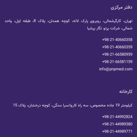
دفتر مرکزی
تهران، کارگرشمالی، روبروی پارک لاله، کوچه همدان، پلاک 8، طبقه اول، واحد
شمالی، شرکت پرتو نگار پرشیا
+98-21-40660358
+98-21-40660359
+98-21-66580959
+98-21-66581159
info@pnpmed.com
کارخانه
کیلومتر 19 جاده مخصوص، سه راه کاروانسرا سنگی، کوچه درخشان، پلاک 15
+98-21-44992824
+98-21-44989380
+98-21-44989771