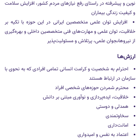
نوين و پيشرفته در راستاى رفع نيازهاى مردم كشور، افزايش سلامت
و كيفيت زندگى بيماران
افزايش توان علمى متخصصين ايرانى در اين حوزه با تكيه بر
خلاقيت، توان علمى و مهارت‌هاى فنى متخصصين داخلى و بهره‌گيرى
از نيروهاىجوان علمى، پرتلاش و مسئوليت‌پذير
ارزش‌هـا
احترام به شخصيت و كرامت انسانى تمامى افرادى كه به نحوى با
سازمان در ارتباط هستند
محترم شمردن حوزه‌هاى شخصى افراد
خلاقيت، ايده‌پردازى و نو‌آورى مبتنى بر دانش
همدلى و دوستى
سخاوتمندى
امانت‌دارى
اعتماد به نفس و اميدوارى