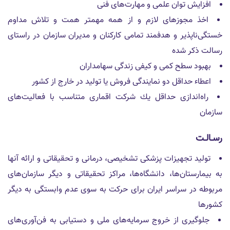
افزايش توان علمى و مهارت‌هاى فنى
اخذ مجوزهاى لازم و از همه مهمتر همت و تلاش مداوم
خستگى‌ناپذير و هدفمند تمامى كاركنان و مديران سازمان در راستاى
رسالت ذكر شده
بهبود سطح كمى و كيفى زندگى سهامداران
اعطاء حداقل دو نمايندگى فروش يا توليد در خارج از كشور
راه‌اندازى حداقل يك شركت اقمارى متناسب با فعاليت‌هاى
سازمان
رسـالـت
توليد تجهيزات پزشكى تشخيصى، درمانى و تحقيقاتى و ارائه آنها
به بيمارستان‌ها، دانشگاه‌ها، مراكز تحقيقاتى و ديگر سازمان‌هاى
مربوطه در سراسر ايران براى حركت به سوى عدم وابستگى به ديگر
كشورها
جلوگيرى از خروج سرمايه‌هاى ملى و دستيابى به فن‌آورى‌هاى