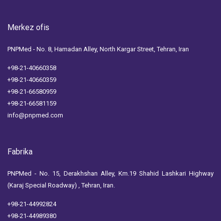
Merkez ofis
PNPMed - No. 8, Hamadan Alley, North Kargar Street, Tehran, Iran
+98-21-40660358
+98-21-40660359
+98-21-66580959
+98-21-66581159
info@pnpmed.com
Fabrika
PNPMed - No. 15, Derakhshan Alley, Km.19 Shahid Lashkari Highway
(Karaj Special Roadway) , Tehran, Iran.
+98-21-44992824
+98-21-44989380