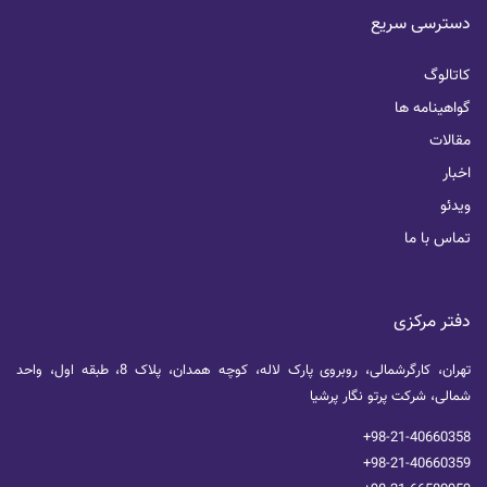
دسترسی سریع
کاتالوگ
گواهینامه ها
مقالات
اخبار
ویدئو
تماس با ما
دفتر مرکزی
تهران، کارگرشمالی، روبروی پارک لاله، کوچه همدان، پلاک 8، طبقه اول، واحد
شمالی، شرکت پرتو نگار پرشیا
+98-21-40660358
+98-21-40660359