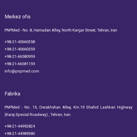
Merkez ofis
PNPMed - No. 8, Hamadan Alley, North Kargar Street, Tehran, Iran
+98-21-40660358
+98-21-40660359
+98-21-66580959
+98-21-66581159
info@pnpmed.com
Fabrika
PNPMed - No. 15, Derakhshan Alley, Km.19 Shahid Lashkari Highway
(Karaj Special Roadway) , Tehran, Iran.
+98-21-44992824
+98-21-44989380